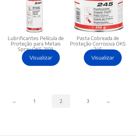
Lubrificantes Película de
Pasta Cobreada de
Proteção para Metais
Proteção Corrosiva OKS
Spray OKS 2101
245
Visualizar
Visualizar
←
1
2
3
→